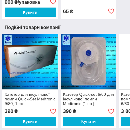
900
₴/упаковка
65
₴
Купити
Подібні товари компанії
Катетер для інсулінової
Катетер Quick-set 6/60 для
Кате
помпи Quick-Set Medtronic
інсулінової помпи
помп
9/80, 1 шт.
Medtronic (1 шт.)
6/60
шт.
390
390
3 8
₴
₴
Купити
Купити