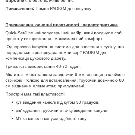
Виробник
: Medtronic MiniMed, Inc.
Призначення:
Помпи PADIGM для інсуліну.
Призначення, основні властивості і характеристики:
Quick-Set® he найпопулярніший набір, який поєднує в собі
простоту використання і максимальний комфорт.
Одноразова інфузіонна система для внесення інсуліну, що
передається з резервуара помпи серії PADIGM для
компенсації цукрового діабету.
Тривалість використання 48-72 годин.
Містить з: м’яка канюли завдовжки 6 мм, оснащена клейкою
стрічкою і голкою для встановлення; трубочки довжиною 80
см з’єднаним елементом; приглушувачі.
Пристрій має такі властивості:
кут введення канюлі під кутом 90 градусів;
від' єднання трубочки в точці введення канули;
М'яка канюля конусоподібного типу.