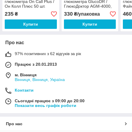
глюкометра On Call Plus /
глюкометра GlucoDR /
глюк
Он Колл Плюс 50 шт.
ГлюкоДоктор AGM-4000,
Файн
50 шт.
235
330
460
₴
₴/упаковка
Купити
Купити
Про нас
97% позитивних з 62 відгуків за рік
Працює з 20.01.2013
м. Вінниця
Вінниця, Вінниця, Україна
Контакти
Сьогодні працює з 09:00 до 20:00
Показати весь графік роботи
Про нас