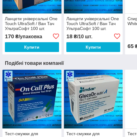
Ланцети універсальні One
Ланцети універсальні One
Спир
Touch UltraSoft / Ван Тач
Touch UltraSoft / Ван Тач
Whit
УльтраСофт 100 шт.
УльтраСофт 100 шт.
170
18
₴/упаковка
₴/10 шт.
65
Купити
Купити
Подібні товари компанії
Тест-смужки для
Тест-смужки для
Тест