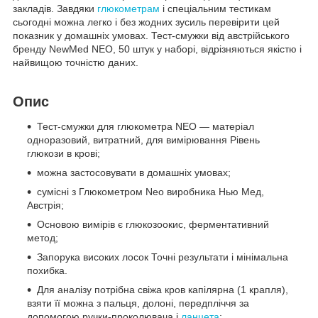
закладів. Завдяки
глюкометрам
і спеціальним тестикам
сьогодні можна легко і без жодних зусиль перевірити цей
показник у домашніх умовах. Тест-смужки від австрійського
бренду NewMed NEO, 50 штук у наборі, відрізняються якістю і
найвищою точністю даних.
Опис
Тест-смужки для глюкометра NEO — матеріал
одноразовий, витратний, для вимірювання Рівень
глюкози в крові;
можна застосовувати в домашніх умовах;
сумісні з Глюкометром Neo виробника Нью Мед,
Австрія;
Основою вимірів є глюкозоокис, ферментативний
метод;
Запорука високих лосок Точні результати і мінімальна
похибка.
Для аналізу потрібна свіжа кров капілярна (1 крапля),
взяти її можна з пальця, долоні, передпліччя за
допомогою ручки-проколювача і
ланцета
;