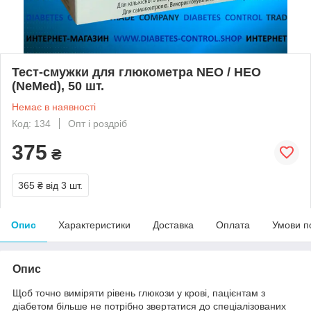
Тест-смужки для глюкометра NEO / НЕО
(NeMed), 50 шт.
Немає в наявності
Код: 134
Опт і роздріб
375
₴
365 ₴
від 3 шт.
Опис
Характеристики
Доставка
Оплата
Умови п
Опис
Щоб точно виміряти рівень глюкози у крові, пацієнтам з
діабетом більше не потрібно звертатися до спеціалізованих