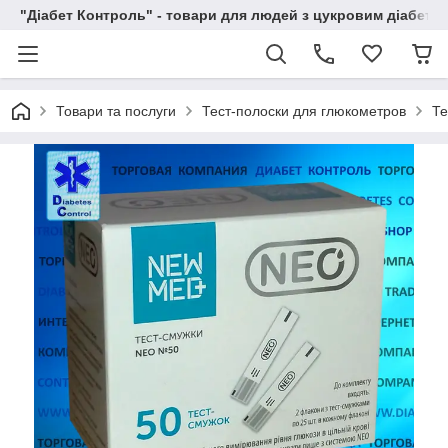
"Діабет Контроль" - товари для людей з цукровим діабето
Товари та послуги
Тест-полоски для глюкометров
Те