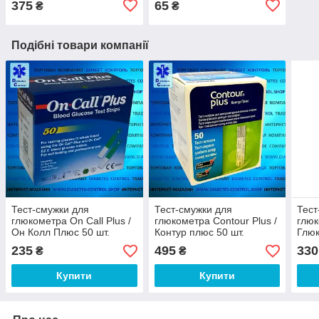
375
65
₴
₴
Подібні товари компанії
Тест-смужки для
Тест-смужки для
Тест
глюкометра On Call Plus /
глюкометра Contour Plus /
глюк
Он Колл Плюс 50 шт.
Контур плюс 50 шт.
Глю
50 ш
235
495
330
₴
₴
Купити
Купити