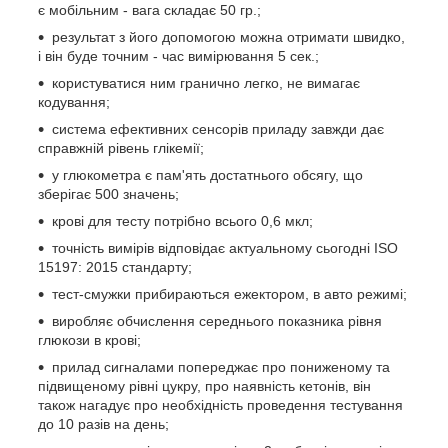
є мобільним - вага складає 50 гр.;
результат з його допомогою можна отримати швидко,
і він буде точним - час вимірювання 5 сек.;
користуватися ним гранично легко, не вимагає
кодування;
система ефективних сенсорів приладу завжди дає
справжній рівень глікемії;
у глюкометра є пам'ять достатнього обсягу, що
зберігає 500 значень;
крові для тесту потрібно всього 0,6 мкл;
точність вимірів відповідає актуальному сьогодні ISO
15197: 2015 стандарту;
тест-смужки прибираються ежектором, в авто режимі;
виробляє обчислення середнього показника рівня
глюкози в крові;
прилад сигналами попереджає про пониженому та
підвищеному рівні цукру, про наявність кетонів, він
також нагадує про необхідність проведення тестування
до 10 разів на день;