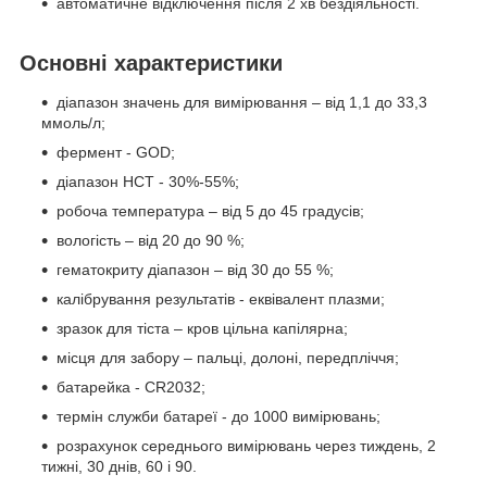
автоматичне відключення після 2 хв бездіяльності.
Основні характеристики
діапазон значень для вимірювання – від 1,1 до 33,3
ммоль/л;
фермент - GOD;
діапазон НСТ - 30%-55%;
робоча температура – від 5 до 45 градусів;
вологість – від 20 до 90 %;
гематокриту діапазон – від 30 до 55 %;
калібрування результатів - еквівалент плазми;
зразок для тіста – кров цільна капілярна;
місця для забору – пальці, долоні, передпліччя;
батарейка - CR2032;
термін служби батареї - до 1000 вимірювань;
розрахунок середнього вимірювань через тиждень, 2
тижні, 30 днів, 60 і 90.