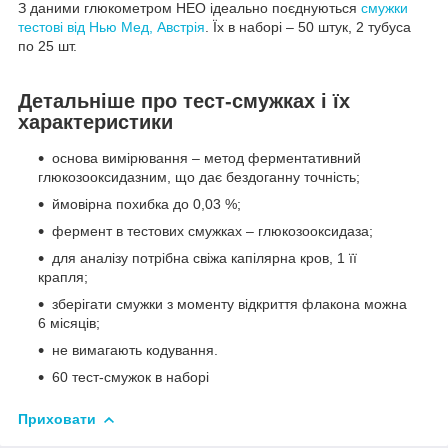
З даними глюкометром НЕО ідеально поєднуються
смужки
тестові від Нью Мед, Австрія
. Їх в наборі – 50 штук, 2 тубуса
по 25 шт.
Детальніше про тест-смужках і їх
характеристики
основа вимірювання – метод ферментативний
глюкозооксидазним, що дає бездоганну точність;
ймовірна похибка до 0,03 %;
фермент в тестових смужках – глюкозооксидаза;
для аналізу потрібна свіжа капілярна кров, 1 її
крапля;
зберігати смужки з моменту відкриття флакона можна
6 місяців;
не вимагають кодування.
60 тест-смужок в наборі
Приховати