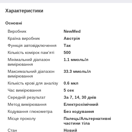
Характеристики
Основні
Виробник
NewMed
Країна виробник
Австрія
Функція автовідключення
Так
Кількість комірок пам'яті
500
Мінімальний діапазон
1.1 ммоль/л
вимірювання
Максимальний діапазон
33.3 ммоль/л
вимірювання
Кількість крові для аналізу
0.6 мкл
Час вимірювання
5 сек
Середній результат
За 7, 14, 30 днів
Метод вимірювання
Електрохімічний
Кодування глюкометра
Без кодування
Місце проколу
Палець/Альтернативні
частини тіла
Стан
Новий