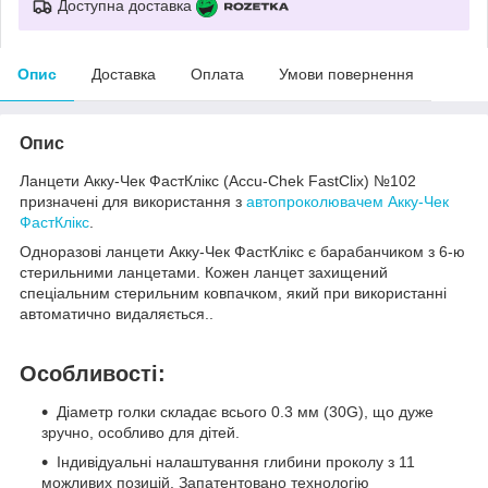
Доступна доставка
Опис
Доставка
Оплата
Умови повернення
Опис
Ланцети Акку-Чек ФастКлікс (Accu-Chek FastClix) №102
призначені для використання з
автопроколювачем Акку-Чек
ФастКлікс
.
Одноразові ланцети Акку-Чек ФастКлікс є барабанчиком з 6-ю
стерильними ланцетами. Кожен ланцет захищений
спеціальним стерильним ковпачком, який при використанні
автоматично видаляється..
Особливості:
Діаметр голки складає всього 0.3 мм (30G), що дуже
зручно, особливо для дітей.
Індивідуальні налаштування глибини проколу з 11
можливих позицій. Запатентовано технологію