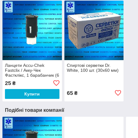
Ланцети Accu-Chek
Спиртові серветки Dr.
Fastclix / Акку-Чек
White, 100 шт. (30х60 мм)
Фастклікс, 1 барабанчик (6
ланцетів)
25
₴
65
₴
Купити
Подібні товари компанії