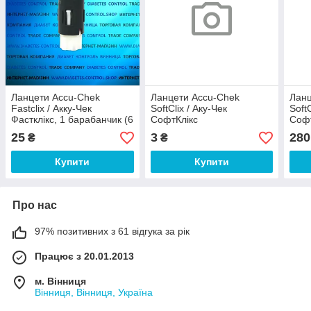
Ланцети Accu-Chek
Ланцети Accu-Chek
Ланц
Fastclix / Акку-Чек
SoftClix / Аку-Чек
Soft
Фастклікс, 1 барабанчик (6
СофтКлікс
Софт
ланцетів)
25
3
280
₴
₴
Купити
Купити
Про нас
97% позитивних з 61 відгука за рік
Працює з 20.01.2013
м. Вінниця
Вінниця, Вінниця, Україна