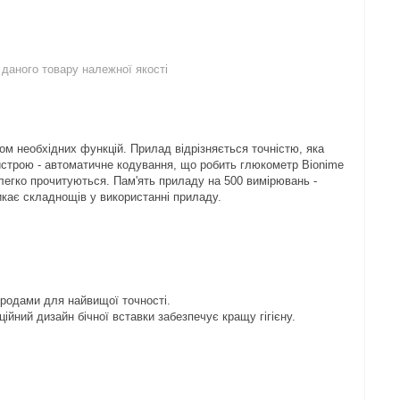
даного товару належної якості
м необхідних функцій. Прилад відрізняється точністю, яка
истрою - автоматичне кодування, що робить глюкометр Bionime
легко прочитуються. Пам'ять приладу на 500 вимірювань -
икає складнощів у використанні приладу.
тродами для найвищої точності.
ійний дизайн бічної вставки забезпечує кращу гігієну.