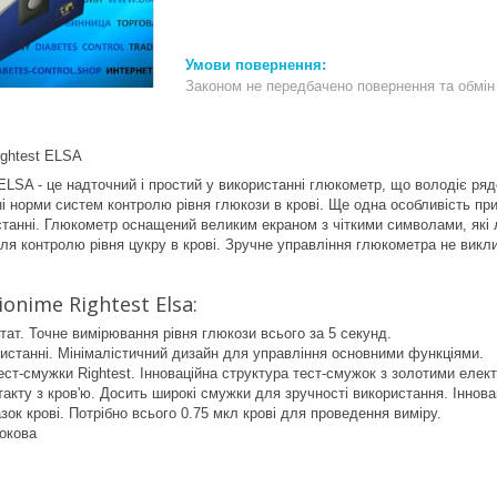
Законом не передбачено повернення та обмін 
ightest ELSA
SA - це надточний і простий у використанні глюкометр, що володіє рядо
 норми систем контролю рівня глюкози в крові. Ще одна особливість пр
станні. Глюкометр оснащений великим екраном з чіткими символами, які 
ля контролю рівня цукру в крові. Зручне управління глюкометра не викл
onime Rightest Elsa:
ат. Точне вимірювання рівня глюкози всього за 5 секунд.
истанні. Мінімалістичний дизайн для управління основними функціями.
ест-смужки Rightest. Інноваційна структура тест-смужок з золотими елек
такту з кров'ю. Досить широкі смужки для зручності використання. Інновац
зок крові. Потрібно всього 0.75 мкл крові для проведення виміру.
рокова