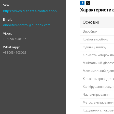
Характеристик
https://www.diabetes-control.shop
Основні
diabetes-control@outlook.com
Виробник
+380969248136
Країна виробник
Одиниці виміру
+380934103062
Кількість комірок па
Мінімальний діапаз
Максимальний діап
Кількість крові для 
Калібрування резул
Час вимірювання
Метод вимірювання
Кодування глюкоме