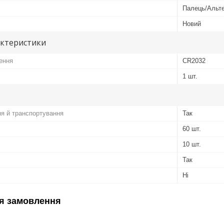
Палець/Альте
Новий
актеристики
ення
CR2032
1 шт.
ня й транспортування
Так
60 шт.
10 шт.
Так
Ні
я замовлення