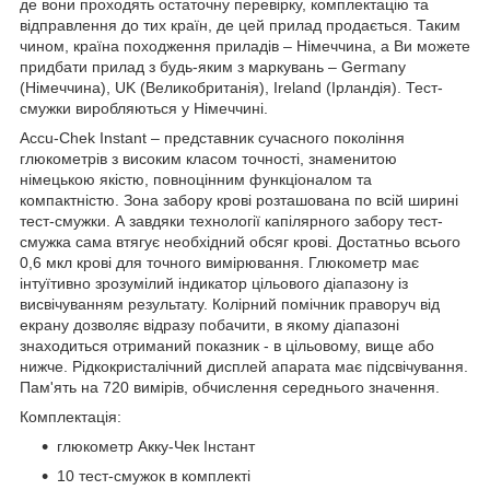
де вони проходять остаточну перевірку, комплектацію та
відправлення до тих країн, де цей прилад продається. Таким
чином, країна походження приладів – Німеччина, а Ви можете
придбати прилад з будь-яким з маркувань – Germany
(Німеччина), UK (Великобританія), Ireland (Ірландія). Тест-
смужки виробляються у Німеччині.
Accu-Chek Instant – представник сучасного покоління
глюкометрів з високим класом точності, знаменитою
німецькою якістю, повноцінним функціоналом та
компактністю. Зона забору крові розташована по всій ширині
тест-смужки. А завдяки технології капілярного забору тест-
смужка сама втягує необхідний обсяг крові. Достатньо всього
0,6 мкл крові для точного вимірювання. Глюкометр має
інтуїтивно зрозумілий індикатор цільового діапазону із
висвічуванням результату. Колірний помічник праворуч від
екрану дозволяє відразу побачити, в якому діапазоні
знаходиться отриманий показник - в цільовому, вище або
нижче. Рідкокристалічний дисплей апарата має підсвічування.
Пам'ять на 720 вимірів, обчислення середнього значення.
Комплектація:
глюкометр Акку-Чек Інстант
10 тест-смужок в комплекті