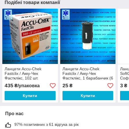
Подібні товари компанії
Ланцети Accu-Chek
Ланцети Accu-Chek
Ланц
Fastclix / Акку-Чек
Fastclix / Акку-Чек
SoftC
Фастклікс, 102 шт.
Фастклікс, 1 барабанчик (6
Софт
ланцетів)
435
25
3
₴/упаковка
₴
₴
Купити
Купити
Про нас
97% позитивних з 61 відгука за рік