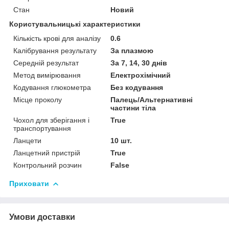
Стан
Новий
Користувальницькі характеристики
Кількість крові для аналізу
0.6
Калібрування результату
За плазмою
Середній результат
За 7, 14, 30 днів
Метод вимірювання
Електрохімічний
Кодування глюкометра
Без кодування
Місце проколу
Палець/Альтернативні
частини тіла
Чохол для зберігання і
True
транспортування
Ланцети
10 шт.
Ланцетний пристрій
True
Контрольний розчин
False
Приховати
Умови доставки