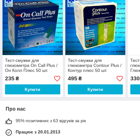
Тест-смужки для
Тест-смужки для
Тест
глюкометра On Call Plus /
глюкометра Contour Plus /
глюк
Он Колл Плюс 50 шт.
Контур плюс 50 шт.
Глю
50 ш
235
495
330
₴
₴
Купити
Купити
Про нас
95% позитивних з 63 відгуків за рік
Працює з 20.01.2013