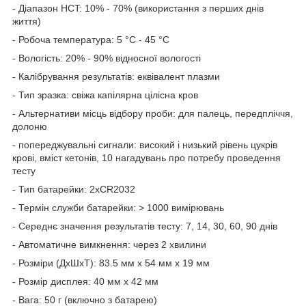
- Діапазон HCT: 10% - 70% (використання з перших днів
життя)
- Робоча температура: 5 °C - 45 °C
- Вологість: 20% - 90% відносної вологості
- Калібрування результатів: еквівалент плазми
- Тип зразка: свіжа капілярна цілісна кров
- Альтернативи місць відбору проби: для палець, передпліччя,
долоню
- попереджувальні сигнали: високий і низький рівень цукрів
крові, вміст кетонів, 10 нагадувань про потребу проведення
тесту
- Тип батарейки: 2xCR2032
- Термін служби батарейки: > 1000 вимірювань
- Середнє значення результатів тесту: 7, 14, 30, 60, 90 днів
- Автоматичне вимкнення: через 2 хвилини
- Розміри (ДхШхТ): 83.5 мм x 54 мм x 19 мм
- Розмір дисплея: 40 мм х 42 мм
- Вага: 50 г (включно з батарею)