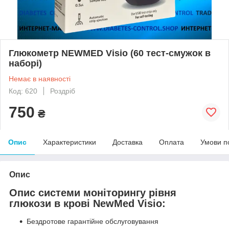
Глюкометр NEWMED Visio (60 тест-смужок в
наборі)
Немає в наявності
Код: 620
Роздріб
750
₴
Опис
Характеристики
Доставка
Оплата
Умови п
Опис
Опис системи моніторингу рівня
глюкози в крові NewMed Visio:
Бездротове гарантійне обслуговування