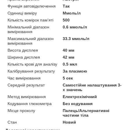
Функція автовідключення
Так
Одиниці виміру
Ммоль/л
Кількість комірок пам'яті
500
Мінімальний діапазон
0.6 ммоль/л
вимірювання
Максимальний діапазон
33.3 ммоль/л
вимірювання
Висота дисплея
40 мм
Ширина дисплея
42 мм
Кількість крові для аналізу
0.5 мкл
Калібрування результату
За плазмою
Час вимірювання
5 сек
Середній результат
Самостійне налаштування 3-
х значень
Метод вимірювання
Електрохімічний
Кодування глюкометра
Без кодування
Місце проколу
Палець/Альтернативні
частини тіла
Стан
Новий