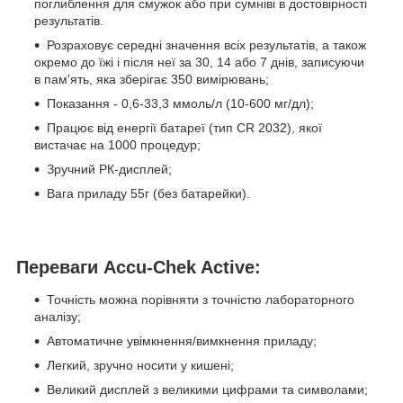
поглиблення для смужок або при сумніві в достовірності
результатів.
Розраховує середні значення всіх результатів, а також
окремо до їжі і після неї за 30, 14 або 7 днів, записуючи
в пам'ять, яка зберігає 350 вимірювань;
Показання - 0,6-33,3 ммоль/л (10-600 мг/дл);
Працює від енергії батареї (тип CR 2032), якої
вистачає на 1000 процедур;
Зручний РК-дисплей;
Вага приладу 55г (без батарейки).
Переваги Accu-Chek Active:
Точність можна порівняти з точністю лабораторного
аналізу;
Автоматичне увімкнення/вимкнення приладу;
Легкий, зручно носити у кишені;
Великий дисплей з великими цифрами та символами;