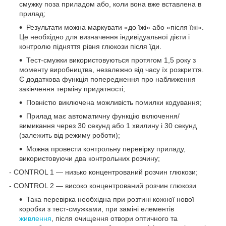
смужку поза приладом або, коли вона вже вставлена в
прилад;
Результати можна маркувати «до їжі» або «після їжі».
Це необхідно для визначення індивідуальної дієти і
контролю підняття рівня глюкози після їди.
Тест-смужки використовуються протягом 1,5 року з
моменту виробництва, незалежно від часу їх розкриття.
Є додаткова функція попередження про наближення
закінчення терміну придатності;
Повністю виключена можливість помилки кодування;
Прилад має автоматичну функцію включення/
вимикання через 30 секунд або 1 хвилину і 30 секунд
(залежить від режиму роботи);
Можна провести контрольну перевірку приладу,
використовуючи два контрольних розчину;
- CONTROL 1 — низько концентрований розчин глюкози;
- CONTROL 2 — високо концентрований розчин глюкози
Така перевірка необхідна при розтині кожної нової
коробки з тест-смужками, при заміні елементів
живлення
, після очищення отвори оптичного та