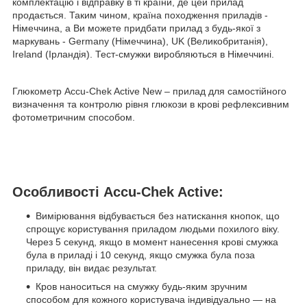
комплектацію і відправку в ті країни, де цей прилад
продається. Таким чином, країна походження приладів -
Німеччина, а Ви можете придбати прилад з будь-якої з
маркувань - Germany (Німеччина), UK (Великобританія),
Ireland (Ірландія). Тест-смужки виробляються в Німеччині.
Глюкометр Accu-Chek Active New – прилад для самостійного
визначення та контролю рівня глюкози в крові рефлексивним
фотометричним способом.
Особливості Accu-Chek Active:
Вимірювання відбувається без натискання кнопок, що
спрощує користування приладом людьми похилого віку.
Через 5 секунд, якщо в момент нанесення крові смужка
була в приладі і 10 секунд, якщо смужка була поза
приладу, він видає результат.
Кров наноситься на смужку будь-яким зручним
способом для кожного користувача індивідуально — на