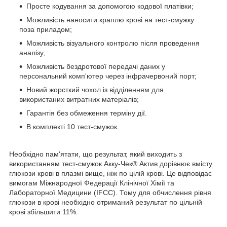
Просте кодування за допомогою кодової платівки;
Можливість наносити краплю крові на тест-смужку
поза приладом;
Можливість візуального контролю після проведення
аналізу;
Можливість бездротової передачі даних у
персональний комп'ютер через інфрачервоний порт;
Новий жорсткий чохол із відділенням для
використаних витратних матеріалів;
Гарантія без обмеження терміну дії.
В комплекті 10 тест-смужок.
Необхідно пам'ятати, що результат, який виходить з
використанням тест-смужок Акку-Чек® Актив дорівнює вмісту
глюкози крові в плазмі вище, ніж по цілій крові. Це відповідає
вимогам Міжнародної Федерації Клінічної Хімії та
Лабораторної Медицини (IFCC). Тому для обчислення рівня
глюкози в крові необхідно отриманий результат по цільній
крові збільшити 11%.