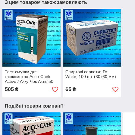
З цим товаром також замовляють
Тест-смужки для
Спиртові серветки Dr.
глюкометра Accu-Chek
White, 100 шт. (30х60 мм)
Active / Акку-Чек Актів 50
шт.
505
65
₴
₴
Подібні товари компанії