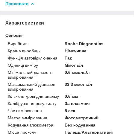
Приховати
Характеристики
Основні
Виробник
Roche Diagnostics
Країна виробник
Німеччина
Функція автовідключення
Так
Одиниці виміру
Ммоль/л
Мінімальний діапазон
0.6 ммоль/л
вимірювання
Максимальний діапазон
33.3 ммоль/л
вимірювання
Кількість крові для аналізу
0.6 мкл
Калібрування результату
За плазмою
Час вимірювання
5 сек
Метод вимірювання
Фотометричний
Кодування глюкометра
Без кодування
Місце проколу
Палець/Альтернативні