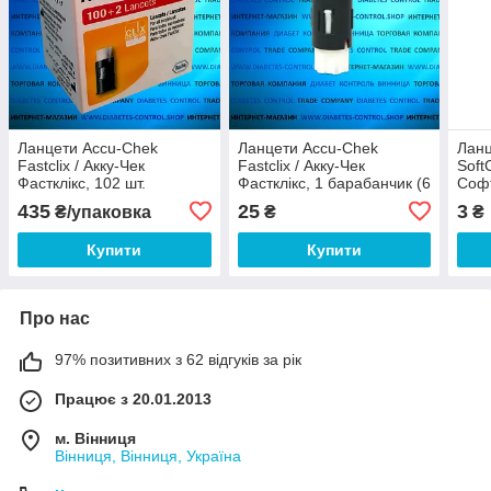
Ланцети Accu-Chek
Ланцети Accu-Chek
Ланц
Fastclix / Акку-Чек
Fastclix / Акку-Чек
SoftC
Фастклікс, 102 шт.
Фастклікс, 1 барабанчик (6
Софт
ланцетів)
435
25
3
₴/упаковка
₴
₴
Купити
Купити
Про нас
97% позитивних з 62 відгуків за рік
Працює з 20.01.2013
м. Вінниця
Вінниця, Вінниця, Україна