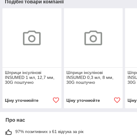
Подібні товари компанії
Шприци інсулінові
Шприци інсулінові
Шпри
INSUMED 1 мл, 12,7 мм,
INSUMED 0,3 мл, 8 мм,
INSU
30G поштучно
30G поштучно
30G
Ціну уточнюйте
Ціну уточнюйте
Цін
Про нас
97% позитивних з 61 відгука за рік