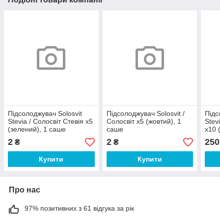
Підсолоджувач Solosvit
Підсолоджувач Solosvit /
Підс
Stevia / Солосвіт Стевія х5
Солосвіт х5 (жовтий), 1
Stev
(зелений), 1 саше
саше
х10 
2
2
250
₴
₴
Купити
Купити
Про нас
97% позитивних з 61 відгука за рік