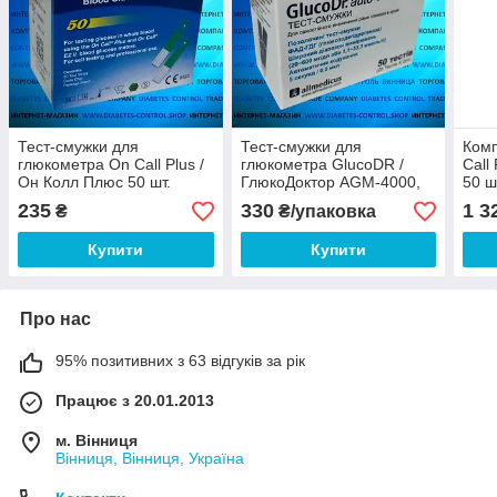
Тест-смужки для
Тест-смужки для
Комп
глюкометра On Call Plus /
глюкометра GlucoDR /
Call
Он Колл Плюс 50 шт.
ГлюкоДоктор AGM-4000,
50 шт
50 шт.
235
330
1 3
₴
₴/упаковка
Купити
Купити
Про нас
95% позитивних з 63 відгуків за рік
Працює з 20.01.2013
м. Вінниця
Вінниця, Вінниця, Україна