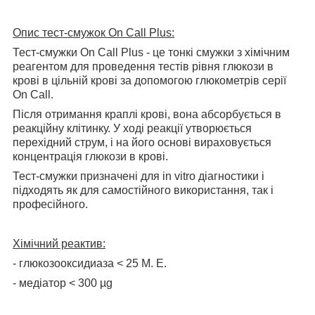
Опис тест-смужок
On
Call
Plus
:
Тест-смужки
On
Call
Plus
- це тонкі смужки з хімічним
реагентом для проведення тестів рівня глюкози в
крові в цільній крові за допомогою глюкометрів серії
On
Call
.
Після отримання краплі крові, вона абсорбується в
реакційну клітинку. У ході реакції утворюється
перехідний струм, і на його основі вираховується
концентрація глюкози в крові.
Тест-смужки призначені для
in
vitro
діагностики і
підходять як для самостійного використання, так і
професійного.
Хімічний реактив:
- глюкозооксидиаза
<
25 М. Е.
- медіатор
<
300 µ
g