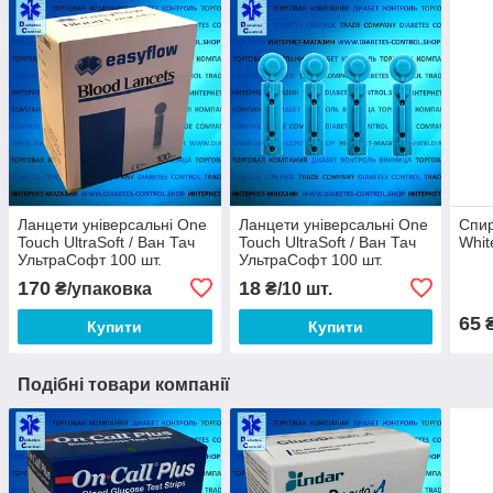
Ланцети універсальні One
Ланцети універсальні One
Спир
Touch UltraSoft / Ван Тач
Touch UltraSoft / Ван Тач
Whit
УльтраСофт 100 шт.
УльтраСофт 100 шт.
170
18
₴/упаковка
₴/10 шт.
65
Купити
Купити
Подібні товари компанії