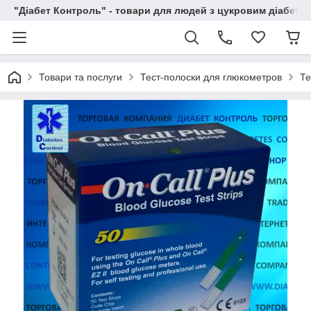
"Діабет Контроль" - товари для людей з цукровим діабето
Товари та послуги
Тест-полоски для глюкометров
Те