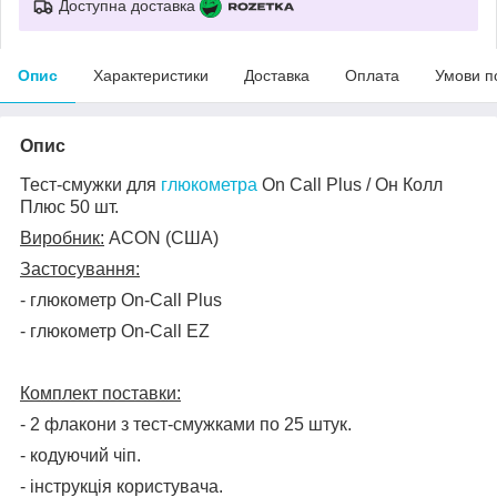
Доступна доставка
Опис
Характеристики
Доставка
Оплата
Умови п
Опис
Тест-смужки для
глюкометра
On Call Plus / Он Колл
Плюс 50 шт.
Виробник:
ACON (
США
)
Застосування:
- глюкометр On-Call Plus
- глюкометр On-Call EZ
Комплект поставки:
- 2 флакони з тест-смужками по 25 штук.
- кодуючий чіп.
- інструкція користувача.